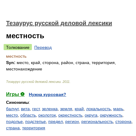
Тезаурус русской деловой лексики
местность
Толкование
Перевод
местность
Syn:
место, край, сторона, район, страна, территория,
местонахождение
Тезаурус русской деловой лексики
.
2011
.
Игры ⚽
Нужна курсовая?
Синонимы
:
балчуг
,
вита
,
гест
,
зеленка
,
земля
,
край
,
локальность
,
марь
,
место
,
область
,
околоток
,
окрестность
,
округа
,
окружность
,
подолье
,
подстепье
,
предел
,
регион
,
региональность
,
сторона
,
страна
,
территория