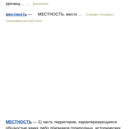
урочищ… …
Википедия
местность
— МЕСТНОСТЬ, место …
Словарь-тезаурус
синонимов русской речи
МЕСТНОСТЬ
— 1) часть территории, характеризующаяся
общностью каких либо признаков (природных, исторических